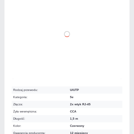
3,81 zł
netto: 3,10 zł
DO KOSZYKA
Dużo
Czas realizacji:
24h
Rodzaj przewodu:
U/UTP
Kategoria:
5e
Złącza:
2x wtyk RJ-45
Żyła wewnętrzna:
CCA
Długość:
1,5 m
Kolor:
Czerwony
Gwarancja producenta:
12 miesięcy