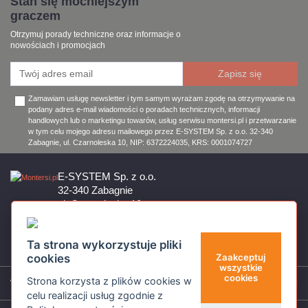
Stań się mocniejszym
graczem
Otrzymuj porady techniczne oraz informacje o
nowościach i promocjach
Zamawiam usługę newsletter i tym samym wyrażam zgodę na otrzymywanie na
podany adres e-mail wiadomości o poradach technicznych, informacji
handlowych lub o marketingu towarów, usług serwisu montersi.pl i przetwarzanie
w tym celu mojego adresu mailowego przez E-SYSTEM Sp. z o.o. 32-340
Zabagnie, ul. Czarnoleska 10, NIP: 6372224035, KRS: 0001074727
E-SYSTEM Sp. z o.o.
32-340 Zabagnie
ul. Czarnoleska 10
Firma czynna od poniedziałku do piątku w godzinach 8:00 – 17:00
32 644 11 50
Ta strona wykorzystuje pliki
sklep@montersi.pl
cookies
Zaakceptuj
wszystkie
cookies
Strona korzysta z plików cookies w
Wsparcie
celu realizacji usług zgodnie z