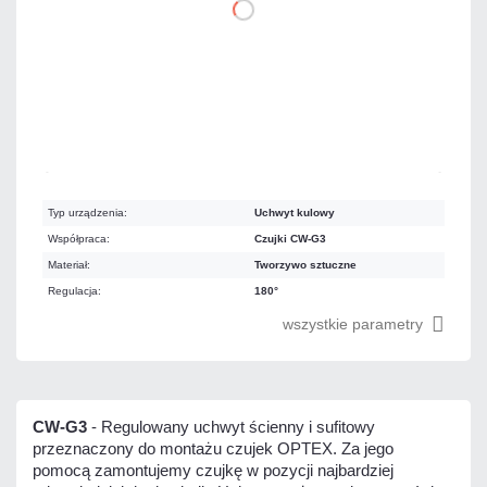
DO KOSZYKA
Na zamówienie
Czas realizacji:
72h
Typ urządzenia:
Uchwyt kulowy
Współpraca:
Czujki CW-G3
Materiał:
Tworzywo sztuczne
Regulacja:
180°
wszystkie parametry
CW-G3
- Regulowany uchwyt ścienny i sufitowy
przeznaczony do montażu czujek OPTEX. Za jego
pomocą zamontujemy czujkę w pozycji najbardziej