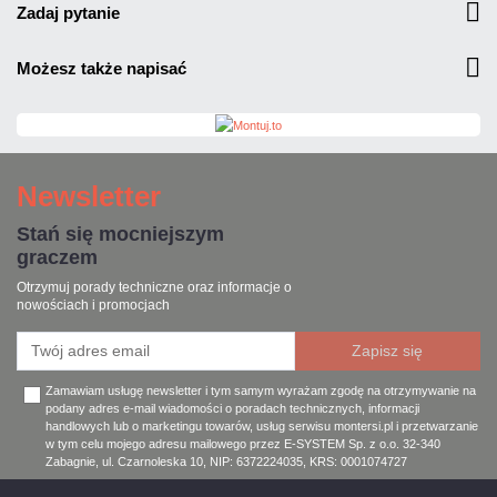
zadaj pytanie
możesz także napisać
Newsletter
Stań się mocniejszym
graczem
Otrzymuj porady techniczne oraz informacje o
nowościach i promocjach
Zamawiam usługę newsletter i tym samym wyrażam zgodę na otrzymywanie na
podany adres e-mail wiadomości o poradach technicznych, informacji
handlowych lub o marketingu towarów, usług serwisu montersi.pl i przetwarzanie
w tym celu mojego adresu mailowego przez E-SYSTEM Sp. z o.o. 32-340
Zabagnie, ul. Czarnoleska 10, NIP: 6372224035, KRS: 0001074727