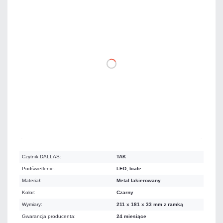
755,22 zł
netto: 614,00 zł
DO KOSZYKA
Mało
Czas realizacji:
24h
Czytnik DALLAS:
TAK
Podświetlenie:
LED, białe
Materiał:
Metal lakierowany
Kolor:
Czarny
Wymiary:
211 x 181 x 33 mm z ramką
Gwarancja producenta:
24 miesiące