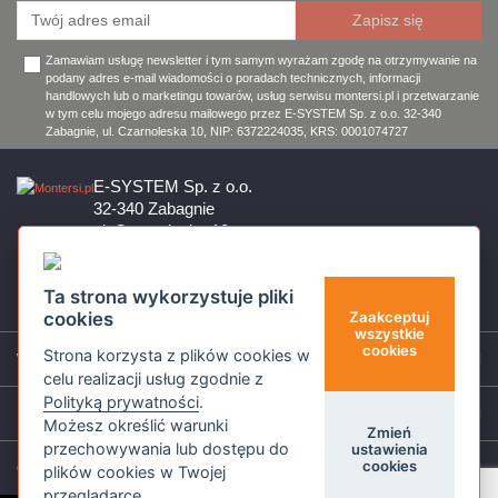
Zamawiam usługę newsletter i tym samym wyrażam zgodę na otrzymywanie na
podany adres e-mail wiadomości o poradach technicznych, informacji
handlowych lub o marketingu towarów, usług serwisu montersi.pl i przetwarzanie
w tym celu mojego adresu mailowego przez E-SYSTEM Sp. z o.o. 32-340
Zabagnie, ul. Czarnoleska 10, NIP: 6372224035, KRS: 0001074727
E-SYSTEM Sp. z o.o.
32-340 Zabagnie
ul. Czarnoleska 10
Firma czynna od poniedziałku do piątku w godzinach 8:00 – 17:00
32 644 11 50
Ta strona wykorzystuje pliki
sklep@montersi.pl
cookies
Zaakceptuj
wszystkie
cookies
Strona korzysta z plików cookies w
Wsparcie
celu realizacji usług zgodnie z
Polityką prywatności
.
Informacje
Możesz określić warunki
Zmień
przechowywania lub dostępu do
ustawienia
cookies
O nas
plików cookies w Twojej
przeglądarce.