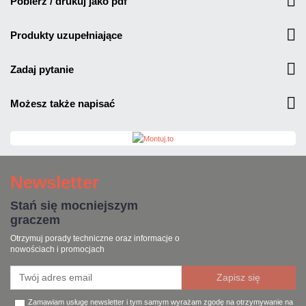
pobierz / drukuj jako pdf
produkty uzupełniające
zadaj pytanie
możesz także napisać
Newsletter
Stań się mocniejszym
graczem
Otrzymuj porady techniczne oraz informacje o
nowościach i promocjach
Zamawiam usługę newsletter i tym samym wyrażam zgodę na otrzymywanie na