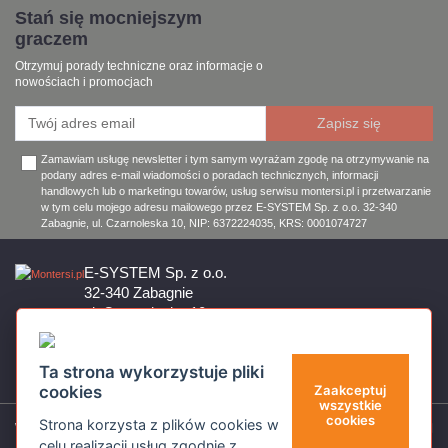
Stań się mocniejszym
graczem
Otrzymuj porady techniczne oraz informacje o
nowościach i promocjach
Zamawiam usługę newsletter i tym samym wyrażam zgodę na otrzymywanie na
podany adres e-mail wiadomości o poradach technicznych, informacji
handlowych lub o marketingu towarów, usług serwisu montersi.pl i przetwarzanie
w tym celu mojego adresu mailowego przez E-SYSTEM Sp. z o.o. 32-340
Zabagnie, ul. Czarnoleska 10, NIP: 6372224035, KRS: 0001074727
E-SYSTEM Sp. z o.o.
32-340 Zabagnie
ul. Czarnoleska 10
Firma czynna od poniedziałku do piątku w godzinach 8:00 – 17:00
32 644 11 50
Ta strona wykorzystuje pliki
sklep@montersi.pl
cookies
Zaakceptuj
wszystkie
cookies
Strona korzysta z plików cookies w
Wsparcie
celu realizacji usług zgodnie z