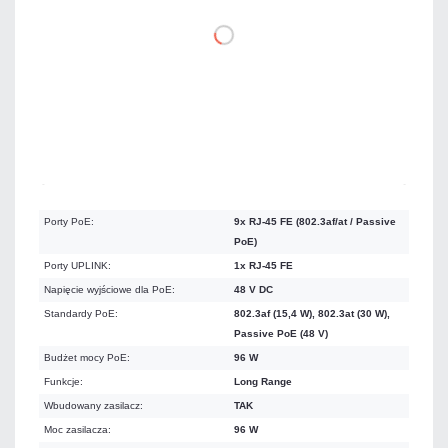
DO KOSZYKA
Mało
Czas realizacji:
24h
Porty PoE:
9x RJ-45 FE (802.3af/at / Passive
PoE)
Porty UPLINK:
1x RJ-45 FE
Napięcie wyjściowe dla PoE:
48 V DC
Standardy PoE:
802.3af (15,4 W), 802.3at (30 W),
Passive PoE (48 V)
Budżet mocy PoE:
96 W
Funkcje:
Long Range
Wbudowany zasilacz:
TAK
Moc zasilacza:
96 W