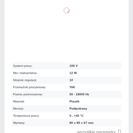
DO KOSZYKA
Na zamówienie
Czas realizacji:
4 dni
System pracy:
100 V
Moc maksymalna:
12 W
Stopnie regulacji:
10
Przekaźnik priorytetowy:
TAK
Pasmo przenoszenia:
50 - 18000 Hz
Materiał:
Plastik
Montaż:
Podtynkowy
Temperatura pracy:
0...+40 °C
Wymiary:
80 x 80 x 67 mm
wszystkie parametry