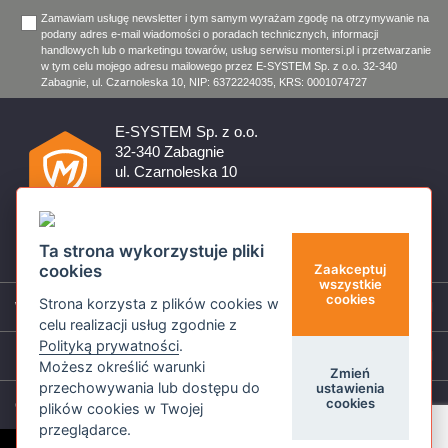
Zamawiam usługę newsletter i tym samym wyrażam zgodę na otrzymywanie na
podany adres e-mail wiadomości o poradach technicznych, informacji
handlowych lub o marketingu towarów, usług serwisu montersi.pl i przetwarzanie
w tym celu mojego adresu mailowego przez E-SYSTEM Sp. z o.o. 32-340
Zabagnie, ul. Czarnoleska 10, NIP: 6372224035, KRS: 0001074727
E-SYSTEM Sp. z o.o.
32-340 Zabagnie
ul. Czarnoleska 10
Firma czynna od poniedziałku do piątku w godzinach 8:00 –
17:00
32 644 11 50
Ta strona wykorzystuje pliki
sklep@montersi.pl
cookies
Zaakceptuj
wszystkie
cookies
Strona korzysta z plików cookies w
Wsparcie
celu realizacji usług zgodnie z
Polityką prywatności
.
Informacje
Możesz określić warunki
Zmień
przechowywania lub dostępu do
ustawienia
cookies
O nas
plików cookies w Twojej
przeglądarce.