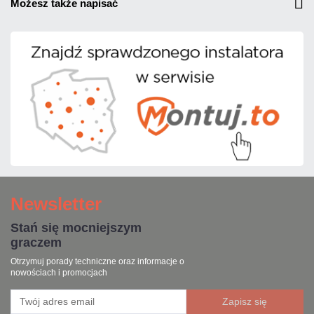
możesz także napisać
Newsletter
Stań się mocniejszym
graczem
Otrzymuj porady techniczne oraz informacje o
nowościach i promocjach