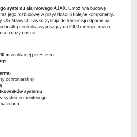
wego systemu alarmowego AJAX
. Umożliwia budowę
raz jego rozbudowę w przyszłości o kolejne komponenty.
ny OS Malevich i wykorzystują do transmisji odporne na
 z jednostką centralną wynoszący do 2000 metrów można
osób duży obszar.
000 m
w otwartej przestrzeni
ngs
alarmu
my ochroniarskiej
ą
ytkowników systemu
w systemie monitoringu
bateriach