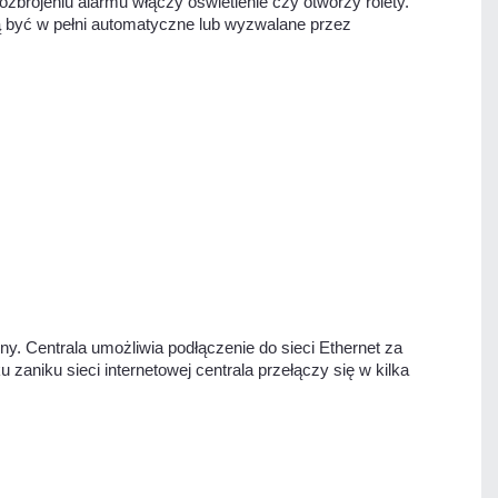
ozbrojeniu alarmu włączy oświetlenie czy otworzy rolety.
 być w pełni automatyczne lub wyzwalane przez
. Centrala umożliwia podłączenie do sieci Ethernet za
niku sieci internetowej centrala przełączy się w kilka