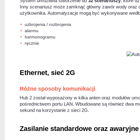
System umożliwia stworzenie do
32 scenariuszy
, które d
Inny scenariusz może zamknąć główny zawór wody oraz o
użytkownika. Automatyzacje mogą być wykonywane wedł
uzbrojenia / rozbrojenia
alarmu
harmonogramu
ręcznie
Ethernet, sieć 2G
Różne sposoby komunikacji
Hub 2 został wyposażony w kilka anten oraz modułów umoż
pośrednictwem portu LAN. Wbudowane są również dwa modem
sekund na korzystanie z sieci 2G.
Zasilanie standardowe oraz awaryjne