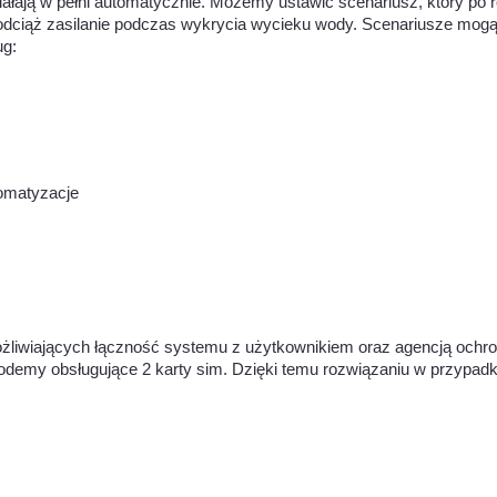
ziałają w pełni automatycznie. Możemy ustawić scenariusz, który po r
dciąż zasilanie podczas wykrycia wycieku wody. Scenariusze mogą
ug:
liwiających łączność systemu z użytkownikiem oraz agencją ochrony
y obsługujące 2 karty sim. Dzięki temu rozwiązaniu w przypadku za