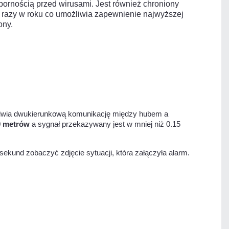
pornością przed wirusami. Jest również chroniony
ka razy w roku co umożliwia zapewnienie najwyższej
jony.
liwia dwukierunkową komunikację między hubem a
0 metrów
a sygnał przekazywany jest w mniej niż 0.15
ekund zobaczyć zdjęcie sytuacji, która załączyła alarm.