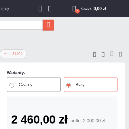
0,00 zł
j się
Koszyk:
0
Kod: 34404
Warianty:
Czarny
Biały
2 460,00 zł
netto: 2 000,00 zł