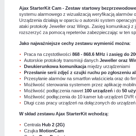
Ajax StarterKit Cam - Zestaw startowy bezprzewodo
systemu alarmowego z wizualizacją weryfikacją alarmów o
Urządzenia działają w oparciu o autorski system operacyj
ataki protokoły Jeweller oraz Wings. Zasięg komunikacji
rozszerzyć za pomocą repeterów zabezpieczając w ten sp
Jako najważniejsze cechy zestawu wymienić można
:
Praca na częstotliwości
868 - 868.6 MHz i zasięg do 2
Autorskie protokoły transmisji danych
Jeweller oraz Wi
Dwukierunkowa komunikacja
między urządzeniami
Przesłanie serii zdjęć z czujki ruchu po zgłoszeniu 
Przesyłanie alarmów na smartfon właściciela oraz do fir
Możliwość sterowania systemem przez aplikację mobiln
Możliwość podłączenia nawet
100 urządzeń
i do
50 uż
Możliwość podłączenia do 10 kamer lub urządzeń DVR 
Długi czas pracy urządzeń na dołączonych do urządzeń 
W skład zestawu Ajax StarterKit wchodzą:
Centrala
Hub 2 (2G)
Czujka
MotionCam