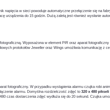
Zanik napięcia w sieci powoduje automatyczne przełączenie się na fab
pracę urządzenia do 15 godzin. Dużą zaletą jest również wysłanie 
otograficzną. Wyposażona w element PIR oraz aparat fotograficzny um
adiowych protokołów Jeweller oraz Wings umożliwia komunikację z ce
 fotograficzny. W przypadku wystąpienia alarmu czujka robi animow
ączenie alarmu. Domyślna rozdzielczość zdjęć to
320 x 480 pikseli
480 czas dostarczenia zdjęć wydłuża się do 20 sekund. Czujka umożl