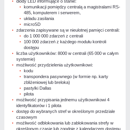
diody LED informujące o stanie:
komunikacji pomiędzy centralą a magistralami RS-
485, komputerem i serwerem,
układu zasilania
microSD
zdarzenia zapisywane są w nieulotnej pamięci centrali:
do 1 000 000 zdarzeń z centrali
100 000 zdarzeń z każdego modułu kontroli
dostępu
liczba użytkowników: 8000 w centrali (65 000 w całym
systemie)
możliwość przydzielenia użytkownikowi:
kodu
transpondera pasywnego (w formie np. karty
zbliżeniowej lub breloka)
pastylki Dallas
pilota
możliwość przypisania jednemu użytkownikowi 4
identyfikatorów i 1 pilota
dostęp do wybranych stref w określonym przedziale
czasowym
możliwość odblokowania lub zablokowania strefy w
określonym czasie lub zgodnie z kalendarzem dostępu