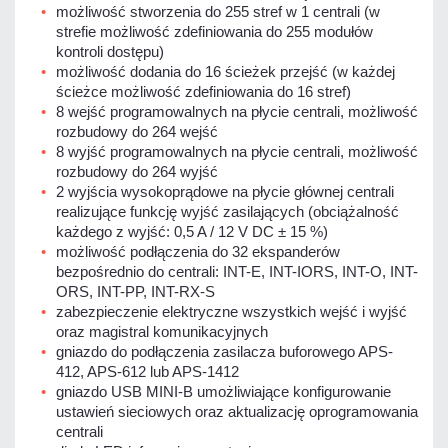
możliwość stworzenia do 255 stref w 1 centrali (w
strefie możliwość zdefiniowania do 255 modułów
kontroli dostępu)
możliwość dodania do 16 ścieżek przejść (w każdej
ścieżce możliwość zdefiniowania do 16 stref)
8 wejść programowalnych na płycie centrali, możliwość
rozbudowy do 264 wejść
8 wyjść programowalnych na płycie centrali, możliwość
rozbudowy do 264 wyjść
2 wyjścia wysokoprądowe na płycie głównej centrali
realizujące funkcję wyjść zasilających (obciążalność
każdego z wyjść: 0,5 A / 12 V DC ± 15 %)
możliwość podłączenia do 32 ekspanderów
bezpośrednio do centrali: INT-E, INT-IORS, INT-O, INT-
ORS, INT-PP, INT-RX-S
zabezpieczenie elektryczne wszystkich wejść i wyjść
oraz magistral komunikacyjnych
gniazdo do podłączenia zasilacza buforowego APS-
412, APS-612 lub APS-1412
gniazdo USB MINI-B umożliwiające konfigurowanie
ustawień sieciowych oraz aktualizację oprogramowania
centrali