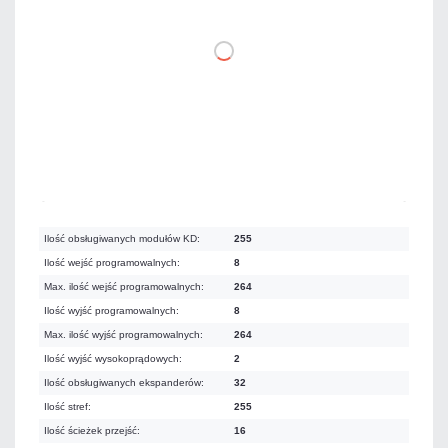
DO KOSZYKA
Mało
Czas realizacji:
24h
Ilość obsługiwanych modułów KD:
255
Ilość wejść programowalnych:
8
Max. ilość wejść programowalnych:
264
Ilość wyjść programowalnych:
8
Max. ilość wyjść programowalnych:
264
Ilość wyjść wysokoprądowych:
2
Ilość obsługiwanych ekspanderów:
32
Ilość stref:
255
Ilość ścieżek przejść:
16