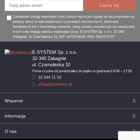
Zamawiam usługę newsletter i tym samym wyrażam zgodę na otrzymywanie na
podany adres e-mail wiadomości o poradach technicznych, informacji
handlowych lub o marketingu towarów, usług serwisu montersi.pl i przetwarzanie
w tym celu mojego adresu mailowego przez E-SYSTEM Sp. z o.o. 32-340
Zabagnie, ul. Czarnoleska 10, NIP: 6372224035, KRS: 0001074727
E-SYSTEM Sp. z o.o.
32-340 Zabagnie
ul. Czarnoleska 10
Firma czynna od poniedziałku do piątku w godzinach 8:00 – 17:00
32 644 11 50
sklep@montersi.pl
Wsparcie
Informacje
O nas