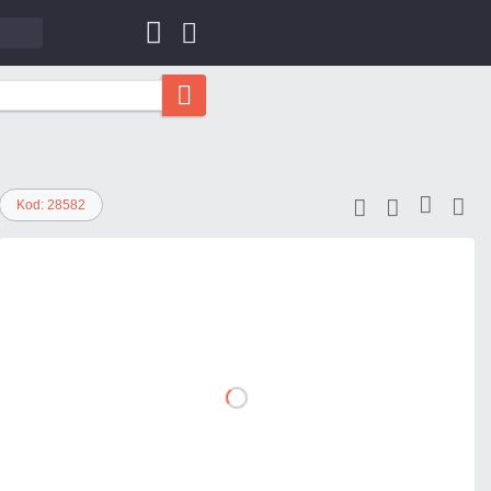
Kod: 28582
27,63 zł
netto: 22,46 zł
DO
KOSZYKA