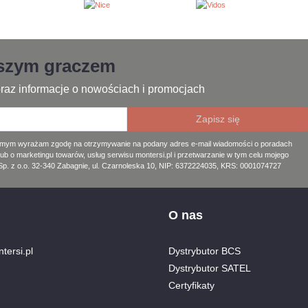
jszym graczem
raz informacje o nowościach i promocjach
amym wyrażam zgodę na otrzymywanie na podany adres e-mail wiadomości o poradach
lub o marketingu towarów, usług serwisu montersi.pl i przetwarzanie w tym celu mojego
. z o.o. 32-340 Zabagnie, ul. Czarnoleska 10, NIP: 6372224035, KRS: 0001074727
O nas
tersi.pl
Dystrybutor BCS
Dystrybutor SATEL
Certyfikaty