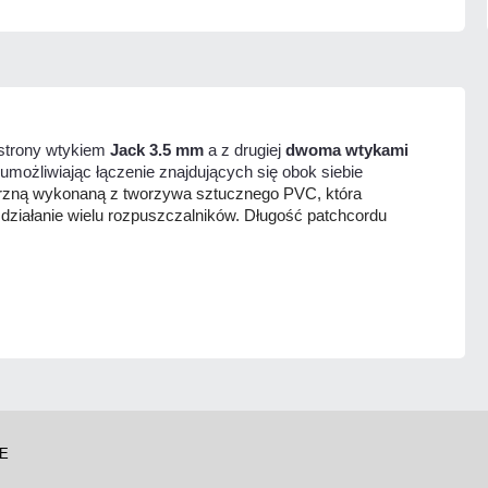
 strony wtykiem
Jack 3.5 mm
a z drugiej
dwoma wtykami
umożliwiając łączenie znajdujących się obok siebie
rzną wykonaną z tworzywa sztucznego PVC, która
ziałanie wielu rozpuszczalników. Długość patchcordu
IE