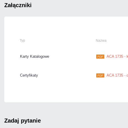
załączniki
Typ
Nazwa
Karty Katalogowe
ACA 1735 - k
PDF
Certyfikaty
ACA 1735 - d
PDF
zadaj pytanie