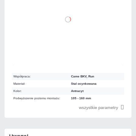
DO KOSZYKA
Mało
Czas realizacji:
24h
Współpraca:
Came BKV, Run
Materiał:
Stal ocynkowana
Kolor:
Antracyt
Podwyższenie poziomu montażu:
105 - 160 mm
wszystkie parametry