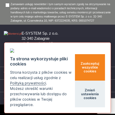
Zamawiam usługę newsletter i tym samym wyrażam zgodę na otrzymywanie na
podany adres e-mail wiadomości o poradach technicznych, informacji
handlowych lub o marketingu towarów, usług serwisu montersi.pl i przetwarzanie
w tym celu mojego adresu mailowego przez E-SYSTEM Sp. z o.o. 32-340
Zabagnie, ul. Czarnoleska 10, NIP: 6372224035, KRS: 0001074727
E-SYSTEM Sp. z o.o.
32-340 Zabagnie
ul. Czarnoleska 10
Firma czynna od poniedziałku do piątku w godzinach 8:00 – 17:00
32 644 11 50
Ta strona wykorzystuje pliki
sklep@montersi.pl
cookies
Zaakceptuj
wszystkie
cookies
Strona korzysta z plików cookies w
Wsparcie
celu realizacji usług zgodnie z
Polityką prywatności
.
Informacje
Możesz określić warunki
Zmień
przechowywania lub dostępu do
ustawienia
cookies
O nas
plików cookies w Twojej
przeglądarce.
© Montersi.pl 2026 Wszystkie prawa zastrzeżone