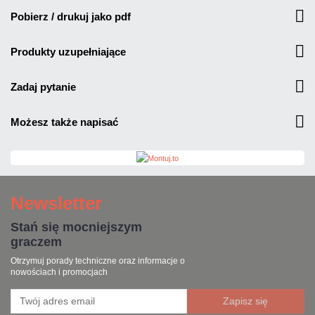
pobierz / drukuj jako pdf
produkty uzupełniające
zadaj pytanie
możesz także napisać
Newsletter
Stań się mocniejszym
graczem
Otrzymuj porady techniczne oraz informacje o
nowościach i promocjach