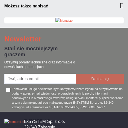
możesz także napisać
Newsletter
Stań się mocniejszym
graczem
Otrzymuj porady techniczne oraz informacje o
nowościach i promocjach
Zamawiam usługę newsletter i tym samym wyrażam zgodę na otrzymywanie na
podany adres e-mail wiadomości o poradach technicznych, informacji
handlowych lub o marketingu towarów, usług serwisu montersi.pl i przetwarzanie
w tym celu mojego adresu mailowego przez E-SYSTEM Sp. z o.o. 32-340
Zabagnie, ul. Czarnoleska 10, NIP: 6372224035, KRS: 0001074727
E-SYSTEM Sp. z o.o.
32-340 Zabagnie