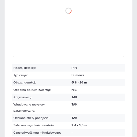
DO KOSZYKA
Mało
Czas realizacji:
24h
Rodzaj detekcji:
PIR
Typ czujki:
Sufitowa
Obszar detekcji:
Ø 6 - 10 m
Odporna na ruch zwierząt:
NIE
Antymasking:
TAK
Wbudowane rezystory
TAK
parametryczne:
Ochrona strefy podejścia:
TAK
Zalecana wysokość montażu:
2,4 - 3,5 m
Częstotliwość toru mikrofalowego:
-