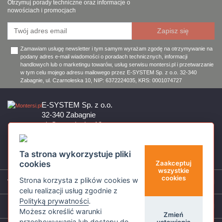
Otrzymuj porady techniczne oraz informacje o
nowościach i promocjach
Zamawiam usługę newsletter i tym samym wyrażam zgodę na otrzymywanie na
podany adres e-mail wiadomości o poradach technicznych, informacji
handlowych lub o marketingu towarów, usług serwisu montersi.pl i przetwarzanie
w tym celu mojego adresu mailowego przez E-SYSTEM Sp. z o.o. 32-340
Zabagnie, ul. Czarnoleska 10, NIP: 6372224035, KRS: 0001074727
E-SYSTEM Sp. z o.o.
32-340 Zabagnie
ul. Czarnoleska 10
Firma czynna od poniedziałku do piątku w godzinach 8:00 – 17:00
32 644 11 50
Ta strona wykorzystuje pliki
sklep@montersi.pl
cookies
Zaakceptuj
wszystkie
cookies
Strona korzysta z plików cookies w
Wsparcie
celu realizacji usług zgodnie z
Polityką prywatności
.
Informacje
Możesz określić warunki
Zmień
przechowywania lub dostępu do
ustawienia