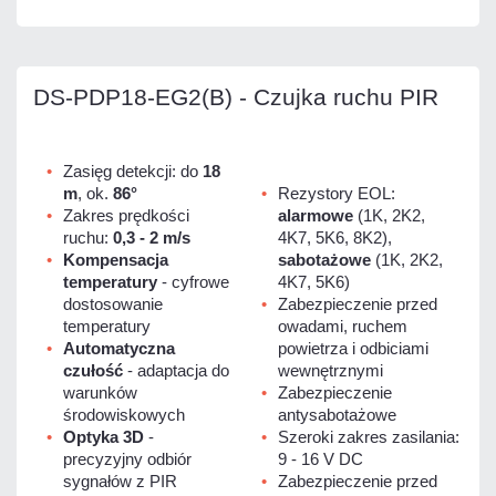
DS-PDP18-EG2(B) - Czujka ruchu PIR
Zasięg detekcji: do
18
m
, ok.
86°
Rezystory EOL:
Zakres prędkości
alarmowe
(1K, 2K2,
ruchu:
0,3 - 2 m/s
4K7, 5K6, 8K2),
Kompensacja
sabotażowe
(1K, 2K2,
temperatury
- cyfrowe
4K7, 5K6)
dostosowanie
Zabezpieczenie przed
temperatury
owadami, ruchem
Automatyczna
powietrza i odbiciami
czułość
- adaptacja do
wewnętrznymi
warunków
Zabezpieczenie
środowiskowych
antysabotażowe
Optyka 3D
-
Szeroki zakres zasilania:
precyzyjny odbiór
9 - 16 V DC
sygnałów z PIR
Zabezpieczenie przed