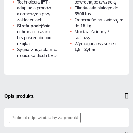
Technologia
IFT
-
odwrotną polaryzacją
adaptacja progów
Filtr światła białego: do
alarmowych przy
6500 lux
zakłóceniach
Odporność na zwierzęta:
Strefa podejścia
-
do
15 kg
ochrona obszaru
Montaż: ścienny /
bezpośrednio pod
sufitowy
czujką
Wymagana wysokość:
Sygnalizacja alarmu:
1,8 - 2,4 m
niebieska dioda LED
opis produktu
Podmiot odpowiedzialny za produkt