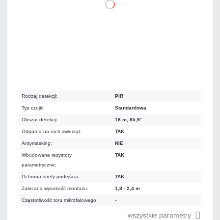
DO KOSZYKA
Dużo
Czas realizacji:
24h
Rodzaj detekcji:
PIR
Typ czujki:
Standardowa
Obszar detekcji:
18 m, 85,9°
Odporna na ruch zwierząt:
TAK
Antymasking:
NIE
Wbudowane rezystory
TAK
parametryczne:
Ochrona strefy podejścia:
TAK
Zalecana wysokość montażu:
1,8 - 2,4 m
Częstotliwość toru mikrofalowego:
-
wszystkie parametry