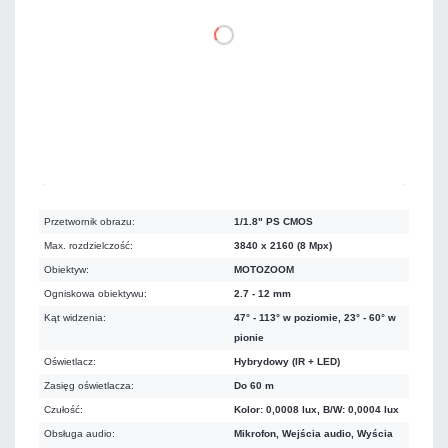
DO KOSZYKA
Na zamówienie
Czas realizacji:
72h
Przetwornik obrazu:
1/1.8" PS CMOS
Max. rozdzielczość:
3840 x 2160 (8 Mpx)
Obiektyw:
MOTOZOOM
Ogniskowa obiektywu:
2.7 - 12 mm
Kąt widzenia:
47° - 113° w poziomie, 23° - 60° w
pionie
Oświetlacz:
Hybrydowy (IR + LED)
Zasięg oświetlacza:
Do 60 m
Czułość:
Kolor: 0,0008 lux, B/W: 0,0004 lux
Obsługa audio:
Mikrofon, Wejścia audio, Wyścia