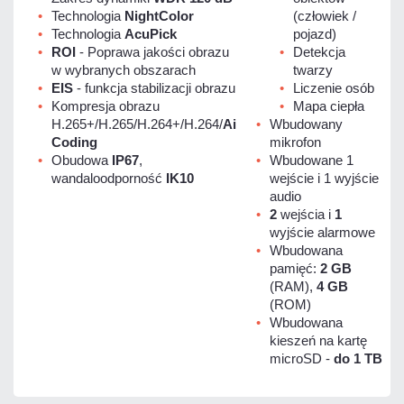
Technologia
NightColor
(człowiek /
Technologia
AcuPick
pojazd)
ROI
- Poprawa jakości obrazu
Detekcja
w wybranych obszarach
twarzy
EIS
- funkcja stabilizacji obrazu
Liczenie osób
Kompresja obrazu
Mapa ciepła
H.265+/H.265/H.264+/H.264/
Ai
Wbudowany
Coding
mikrofon
Obudowa
IP67
,
Wbudowane 1
wandaloodporność
IK10
wejście i 1 wyjście
audio
2
wejścia i
1
wyjście alarmowe
Wbudowana
pamięć:
2 GB
(RAM),
4 GB
(ROM)
Wbudowana
kieszeń na kartę
microSD -
do 1 TB