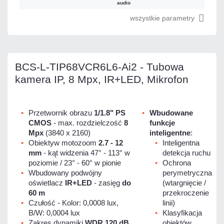
audio
wszystkie parametry
BCS-L-TIP68VCR6L6-Ai2 - Tubowa
kamera IP, 8 Mpx, IR+LED, Mikrofon
Przetwornik obrazu
1/1.8" PS
Wbudowane
CMOS
- max. rozdzielczość
8
funkcje
Mpx
(3840 x 2160)
inteligentne
:
Obiektyw motozoom
2.7 - 12
Inteligentna
mm
- kąt widzenia 47° - 113° w
detekcja ruchu
poziomie / 23° - 60° w pionie
Ochrona
Wbudowany podwójny
perymetryczna
oświetlacz
IR+LED
- zasięg
do
(wtargnięcie /
60 m
przekroczenie
Czułość - Kolor: 0,0008 lux,
linii)
B/W: 0,0004 lux
Klasyfikacja
Zakres dynamiki
WDR 120 dB
obiektów