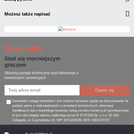
możesz także napisać
Newsletter
Stań się mocniejszym
graczem
Otrzymuj porady techniczne oraz informacje o
nowościach i promocjach
Zamawiam usługę newsletter i tym samym wyrażam zgodę na otrzymywanie na
podany adres e-mail wiadomości o poradach technicznych, informacji
handlowych lub o marketingu towarów, usług serwisu montersi.pl i przetwarzanie
w tym celu mojego adresu mailowego przez E-SYSTEM Sp. z o.o. 32-340
Zabagnie, ul. Czarnoleska 10, NIP: 6372224035, KRS: 0001074727