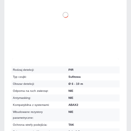
DO KOSZYKA
Mało
Czas realizacji:
24h
Rodzaj detekcji:
PIR
Typ czujki:
Sufitowa
Obszar detekcji:
Ø 6 - 10 m
Odporna na ruch zwierząt:
NIE
Antymasking:
NIE
Kompatybilna z systemami:
ABAX2
Wbudowane rezystory
NIE
parametryczne:
Ochrona strefy podejścia:
TAK