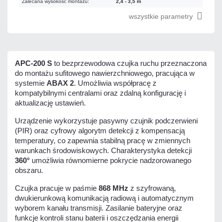
Zalecana wysokość montażu:
2,4 - 3,5 m
wszystkie parametry
APC-200 S
to bezprzewodowa czujka ruchu przeznaczona
do montażu sufitowego nawierzchniowego, pracująca w
systemie
ABAX 2
. Umożliwia współpracę z
kompatybilnymi centralami oraz zdalną konfigurację i
aktualizację ustawień.
Urządzenie wykorzystuje pasywny czujnik podczerwieni
(PIR) oraz cyfrowy algorytm detekcji z kompensacją
temperatury, co zapewnia stabilną pracę w zmiennych
warunkach środowiskowych. Charakterystyka detekcji
360°
umożliwia równomierne pokrycie nadzorowanego
obszaru.
Czujka pracuje w paśmie
868 MHz
z szyfrowaną,
dwukierunkową komunikacją radiową i automatycznym
wyborem kanału transmisji. Zasilanie bateryjne oraz
funkcje kontroli stanu baterii i oszczędzania energii