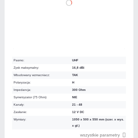
DO KOSZYKA
Na zamówienie
Czas realizacji:
72h
Pasmo:
UHF
Zysk maksymalny:
16,8 dBi
Wbudowany wzmacniacz:
TAK
Polaryzacja:
H
Impedancja:
300 Ohm
Symetryzator (75 Ohm):
NIE
Kanały:
21 - 48
Zasilanie:
12 V DC
Wymiary:
1050 x 500 x 550 mm (szer. x wys.
x gł.)
wszystkie parametry