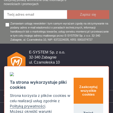
Otrzymuj porady techniczne oraz informacje o
nowościach i promocjach
Zamawiam usługę newsletter i tym samym wyrażam zgodę na otrzymywanie na
podany adres e-mail wiadomości o poradach technicznych, informacji
handlowych lub o marketingu towarów, usług serwisu montersi.pl i przetwarzanie
w tym celu mojego adresu mailowego przez E-SYSTEM Sp. z o.o. 32-340
Zabagnie, ul. Czarnoleska 10, NIP: 6372224035, KRS: 0001074727
E-SYSTEM Sp. z o.o.
32-340 Zabagnie
ul. Czarnoleska 10
Firma czynna od poniedziałku do piątku w godzinach 8:00 –
17:00
32 644 11 50
Ta strona wykorzystuje pliki
sklep@montersi.pl
cookies
Zaakceptuj
wszystkie
cookies
Strona korzysta z plików cookies w
Wsparcie
celu realizacji usług zgodnie z
Polityką prywatności
.
Informacje
Możesz określić warunki
Zmień