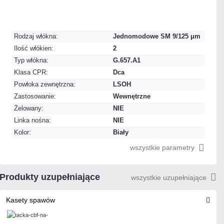
Dużo
Czas realizacji:
24h
Rodzaj włókna:
Jednomodowe SM 9/125 μm
Ilość włókien:
2
Typ włókna:
G.657.A1
Klasa CPR:
Dca
Powłoka zewnętrzna:
LSOH
Zastosowanie:
Wewnętrzne
Żelowany:
NIE
Linka nośna:
NIE
Kolor:
Biały
wszystkie parametry
Produkty uzupełniające
wszystkie uzupełniające
Kasety spawów