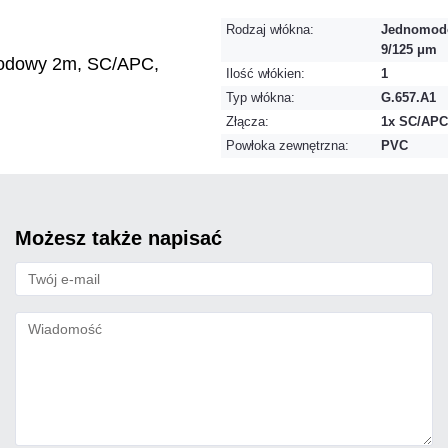
Rodzaj włókna:
Jednomod
9/125 μm
modowy 2m, SC/APC,
Ilość włókien:
1
Typ włókna:
G.657.A1
Złącza:
1x SC/APC
Powłoka zewnętrzna:
PVC
możesz także napisać