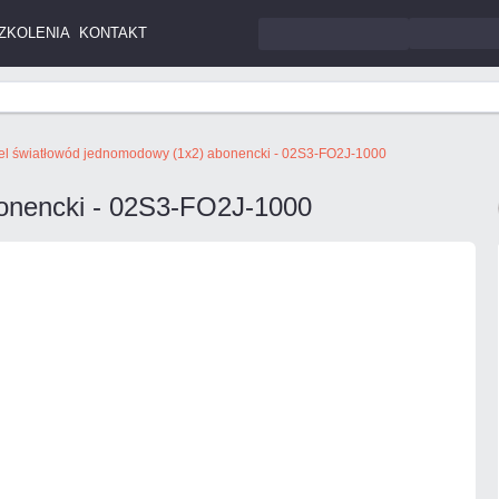
ZKOLENIA
KONTAKT
el światłowód jednomodowy (1x2) abonencki - 02S3-FO2J-1000
onencki - 02S3-FO2J-1000