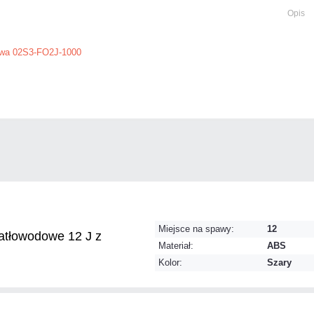
Opis
owa 02S3-FO2J-1000
Miejsce na spawy:
12
atłowodowe 12 J z
Materiał:
ABS
Kolor:
Szary