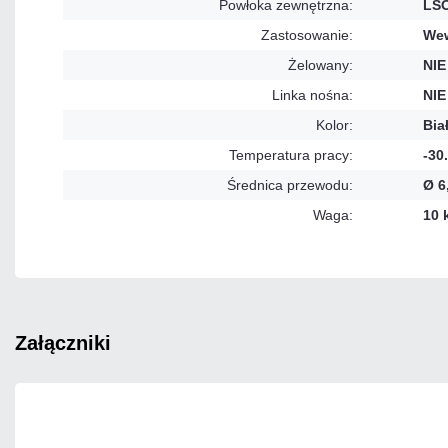
Powłoka zewnętrzna:
LS
Zastosowanie:
Wew
Żelowany:
NIE
Linka nośna:
NIE
Kolor:
Bia
Temperatura pracy:
-30
Średnica przewodu:
Ø 6
Waga:
10 
załączniki