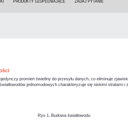
KI
PRODUKTY UZUPEŁNIAJĄCE
ZADAJ PYTANIE
ości
jedynczy promień świetlny do przesyłu danych, co eliminuje zjawisko
wiatłowodów jednomodowych charakteryzuje się niskimi stratami i 
Rys 1. Budowa światłowodu