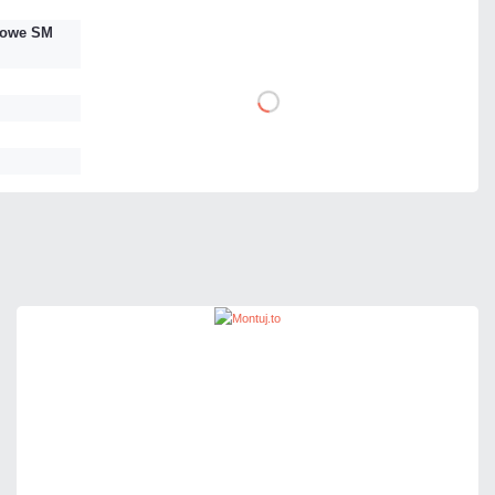
owe SM
4,82 zł
DO KOSZYKA
netto: 3,92 zł