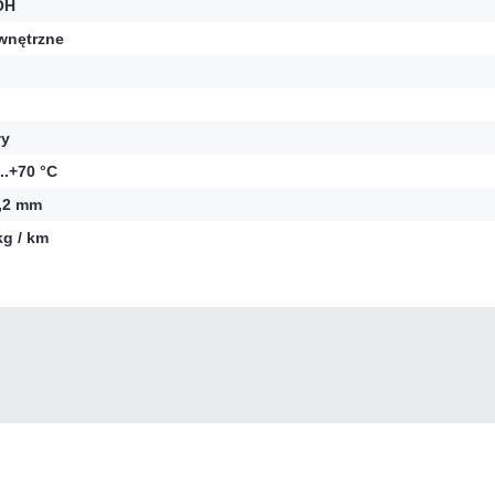
OH
nętrzne
ły
...+70 °C
,2 mm
kg / km