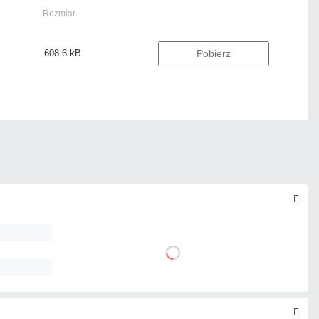
Rozmiar
608.6 kB
Pobierz
9,59 zł
DO KOSZYKA
netto: 7,80 zł