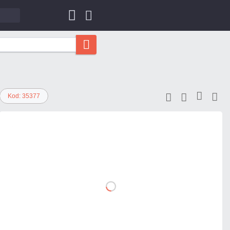
Kod: 35377
0,90 zł
netto: 0,73 zł
DO
KOSZYKA