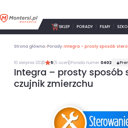
Przejdź
do
treści
SKLEP
PORADY
FILMY
SZKO
Strona główna
Porady
Integra – prosty sposób sterow
10 sierpnia 2023
5
(5 ocen)
Porada numer
0402
Pre
Integra – prosty sposób 
czujnik zmierzchu