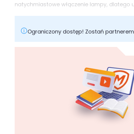
natychmiastowe włączenie lampy, dlatego ust
Ograniczony dostęp! Zostań partnerem 