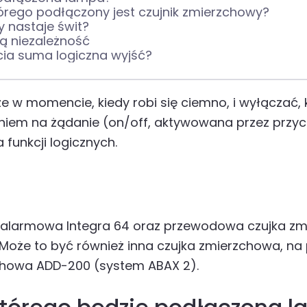
tórego podłączony jest czujnik zmierzchowy?
 nastaje świt?
ją niezależność
cia suma logiczna wyjść?
e w momencie, kiedy robi się ciemno, i wyłączać,
em na żądanie (on/off, aktywowana przez przycisk c
funkcji logicznych.
a alarmowa Integra 64 oraz przewodowa czujka zm
 Może to być również inna czujka zmierzchowa, na
chowa ADD-200 (system ABAX 2).