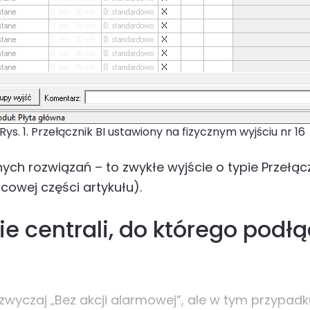
Rys. 1. Przełącznik BI ustawiony na fizycznym wyjściu nr 16
ch rozwiązań – to zwykłe wyjście o typie Przełączn
cowej części artykułu).
e centrali, do którego podłąc
 zazwyczaj „Bez akcji alarmowej”, ale w tym przy