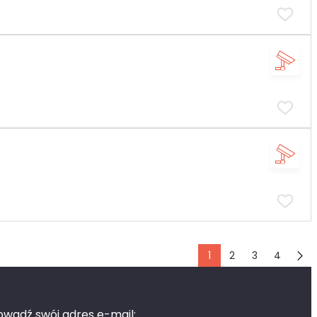
1
2
3
4
wadź swój adres e-mail: