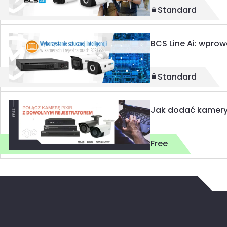
Standard
BCS Line Ai: wpro
Standard
Jak dodać kamery 
Free