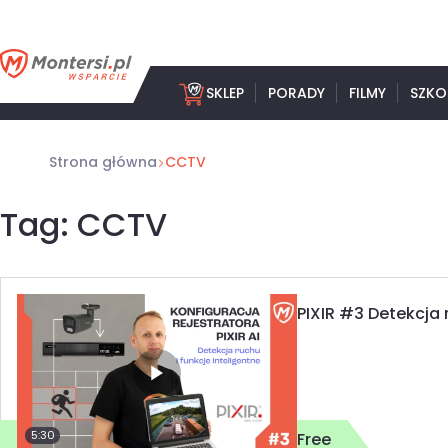
Przejdź
do
treści
SKLEP
PORADY
FILMY
SZKO
Strona główna
CCTV
Tag: CCTV
PIXIR #3 Detekcja 
5:30
Free