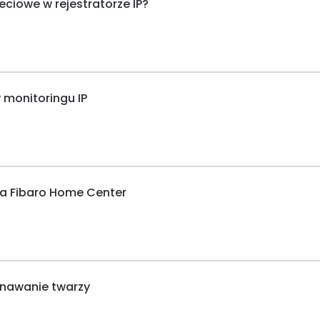
eciowe w rejestratorze IP?
 monitoringu IP
a Fibaro Home Center
oznawanie twarzy