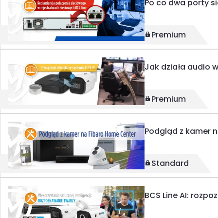
Po co dwa porty si
Premium
Jak działa audio w
Premium
Podgląd z kamer n
Standard
BCS Line AI: rozp