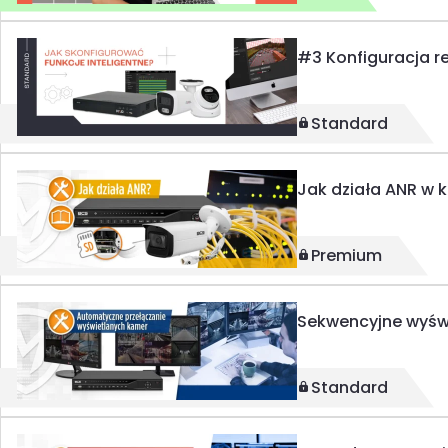
#3 Konfiguracja re
Standard
Jak działa ANR w k
Premium
Sekwencyjne wyświ
Standard