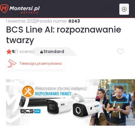
Przejdź
do
treści
1 kwietnia 2020
Porada numer
0243
BCS Line AI: rozpoznawanie
twarzy
5
(1 ocena)
Standard
Telewizja przemysłowa