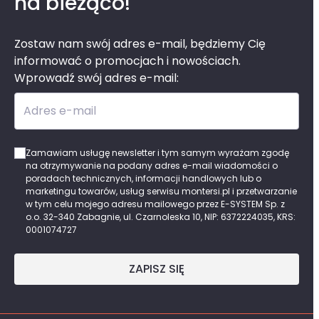
na bieżąco!
Zostaw nam swój adres e-mail, będziemy Cię
informować o promocjach i nowościach.
Wprowadź swój adres e-mail:
Adres e-mail
Zamawiam usługę newsletter i tym samym wyrażam zgodę
na otrzymywanie na podany adres e-mail wiadomości o
poradach technicznych, informacji handlowych lub o
marketingu towarów, usług serwisu montersi.pl i przetwarzanie
w tym celu mojego adresu mailowego przez E-SYSTEM Sp. z
o.o. 32-340 Zabagnie, ul. Czarnoleska 10, NIP: 6372224035, KRS:
0001074727
ZAPISZ SIĘ