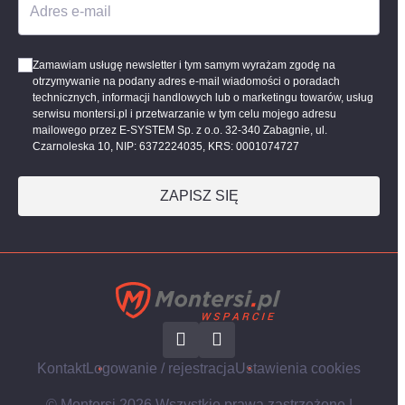
Adres e-mail
Zamawiam usługę newsletter i tym samym wyrażam zgodę na
otrzymywanie na podany adres e-mail wiadomości o poradach
technicznych, informacji handlowych lub o marketingu towarów, usług
serwisu montersi.pl i przetwarzanie w tym celu mojego adresu
mailowego przez E-SYSTEM Sp. z o.o. 32-340 Zabagnie, ul.
Czarnoleska 10, NIP: 6372224035, KRS: 0001074727
ZAPISZ SIĘ
Kontakt
Logowanie / rejestracja
Ustawienia cookies
© Montersi 2026 Wszystkie prawa zastrzeżone |