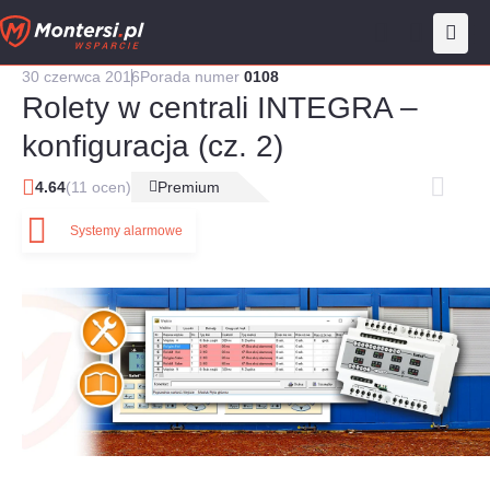
Przejdź
do
treści
30 czerwca 2016
Porada numer
0108
Rolety w centrali INTEGRA –
konfiguracja (cz. 2)
4.64
(11 ocen)
Premium
Systemy alarmowe