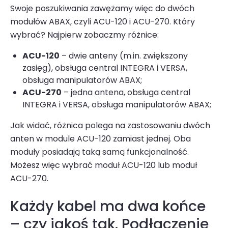
Swoje poszukiwania zawężamy więc do dwóch
modułów ABAX, czyli ACU-120 i ACU-270. Który
wybrać? Najpierw zobaczmy różnice:
ACU-120
– dwie anteny (m.in. zwiększony
zasięg), obsługa central INTEGRA i VERSA,
obsługa manipulatorów ABAX;
ACU-270
– jedna antena, obsługa central
INTEGRA i VERSA, obsługa manipulatorów ABAX;
Jak widać, różnica polega na zastosowaniu dwóch
anten w module ACU-120 zamiast jednej. Oba
moduły posiadają taką samą funkcjonalność.
Możesz więc wybrać moduł ACU-120 lub moduł
ACU-270.
Każdy kabel ma dwa końce
– czy jakoś tak. Podłączenie