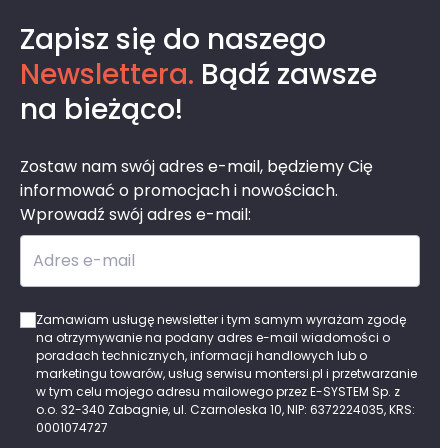
Ostatnio przeglądane
Zapisz się do naszego
Newslettera.
Bądź zawsze
na bieżąco!
Zostaw nam swój adres e-mail, będziemy Cię
informować o promocjach i nowościach.
Wprowadź swój adres e-mail:
Adres e-mail
Zamawiam usługę newsletter i tym samym wyrażam zgodę
na otrzymywanie na podany adres e-mail wiadomości o
poradach technicznych, informacji handlowych lub o
marketingu towarów, usług serwisu montersi.pl i przetwarzanie
w tym celu mojego adresu mailowego przez E-SYSTEM Sp. z
o.o. 32-340 Zabagnie, ul. Czarnoleska 10, NIP: 6372224035, KRS:
0001074727