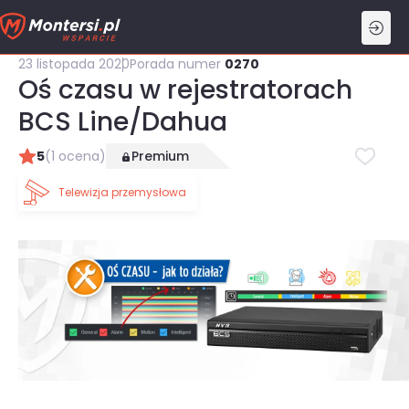
Przejdź
do
treści
23 listopada 2020
Porada numer
0270
Oś czasu w rejestratorach
BCS Line/Dahua
5
(1 ocena)
Premium
Telewizja przemysłowa