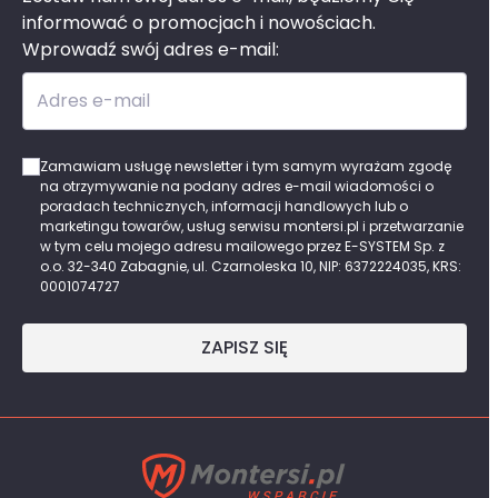
informować o promocjach i nowościach.
Wprowadź swój adres e-mail:
Adres e-mail
Zamawiam usługę newsletter i tym samym wyrażam zgodę
na otrzymywanie na podany adres e-mail wiadomości o
poradach technicznych, informacji handlowych lub o
marketingu towarów, usług serwisu montersi.pl i przetwarzanie
w tym celu mojego adresu mailowego przez E-SYSTEM Sp. z
o.o. 32-340 Zabagnie, ul. Czarnoleska 10, NIP: 6372224035, KRS:
0001074727
ZAPISZ SIĘ