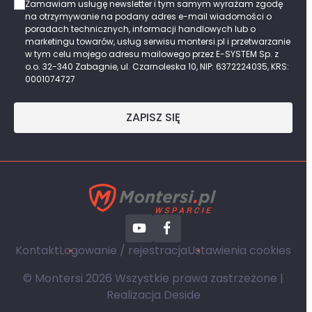
Zamawiam usługę newsletter i tym samym wyrażam zgodę
na otrzymywanie na podany adres e-mail wiadomości o
poradach technicznych, informacji handlowych lub o
marketingu towarów, usług serwisu montersi.pl i przetwarzanie
w tym celu mojego adresu mailowego przez E-SYSTEM Sp. z
o.o. 32-340 Zabagnie, ul. Czarnoleska 10, NIP: 6372224035, KRS:
0001074727
ZAPISZ SIĘ
Kontakt
Logowanie / rejestracja
Ustawienia cookies
© Montersi 2026 Wszystkie prawa zastrzeżone |
Realizacja
Deside