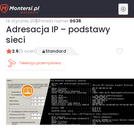
Przejdź
do
treści
14 stycznia 2015
Porada numer
0036
Adresacja IP – podstawy
sieci
2.6
(5 ocen)
Standard
Telewizja przemysłowa