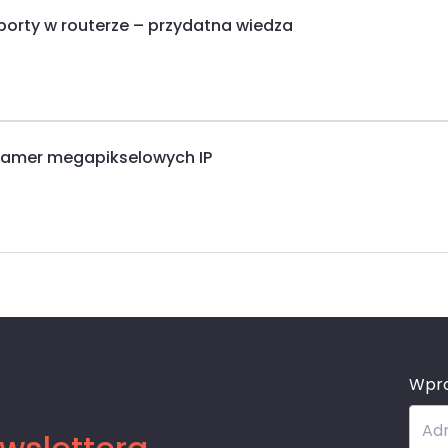
porty w routerze – przydatna wiedza
kamer megapikselowych IP
Wpro
Adr