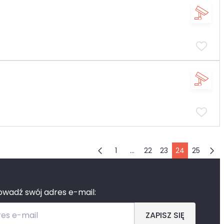
1
…
22
23
24
25
wadź swój adres e-mail:
es e-mail
ZAPISZ SIĘ