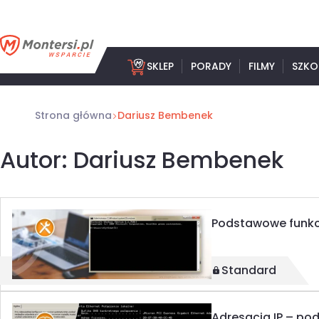
Przejdź
do
treści
SKLEP
PORADY
FILMY
SZKO
Strona główna
Dariusz Bembenek
Autor: Dariusz Bembenek
Podstawowe funkc
Standard
Adresacja IP – pod