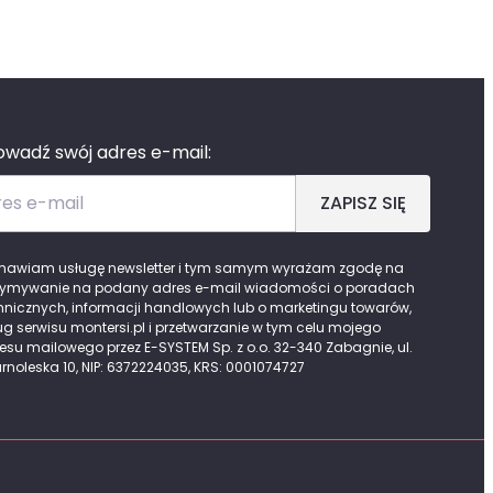
wadź swój adres e-mail:
es e-mail
ZAPISZ SIĘ
awiam usługę newsletter i tym samym wyrażam zgodę na
zymywanie na podany adres e-mail wiadomości o poradach
hnicznych, informacji handlowych lub o marketingu towarów,
ug serwisu montersi.pl i przetwarzanie w tym celu mojego
esu mailowego przez E-SYSTEM Sp. z o.o. 32-340 Zabagnie, ul.
rnoleska 10, NIP: 6372224035, KRS: 0001074727