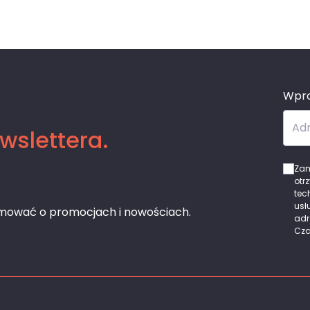
Wpro
Adr
wslettera.
Zam
otr
tec
usł
rmować o promocjach i nowościach.
adr
Cza