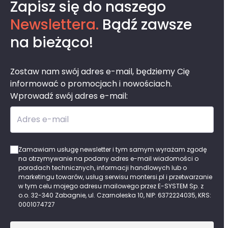
Zapisz się do naszego
Newslettera.
Bądź zawsze
na bieżąco!
Zostaw nam swój adres e-mail, będziemy Cię
informować o promocjach i nowościach.
Wprowadź swój adres e-mail:
Adres e-mail
Zamawiam usługę newsletter i tym samym wyrażam zgodę
na otrzymywanie na podany adres e-mail wiadomości o
poradach technicznych, informacji handlowych lub o
marketingu towarów, usług serwisu montersi.pl i przetwarzanie
w tym celu mojego adresu mailowego przez E-SYSTEM Sp. z
o.o. 32-340 Zabagnie, ul. Czarnoleska 10, NIP: 6372224035, KRS:
0001074727