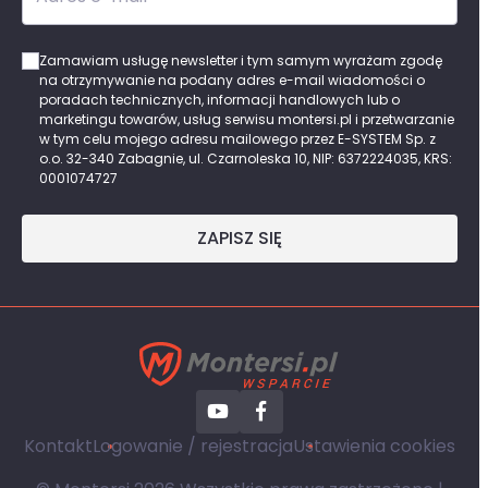
Zamawiam usługę newsletter i tym samym wyrażam zgodę
na otrzymywanie na podany adres e-mail wiadomości o
poradach technicznych, informacji handlowych lub o
marketingu towarów, usług serwisu montersi.pl i przetwarzanie
w tym celu mojego adresu mailowego przez E-SYSTEM Sp. z
o.o. 32-340 Zabagnie, ul. Czarnoleska 10, NIP: 6372224035, KRS:
0001074727
ZAPISZ SIĘ
Kontakt
Logowanie / rejestracja
Ustawienia cookies