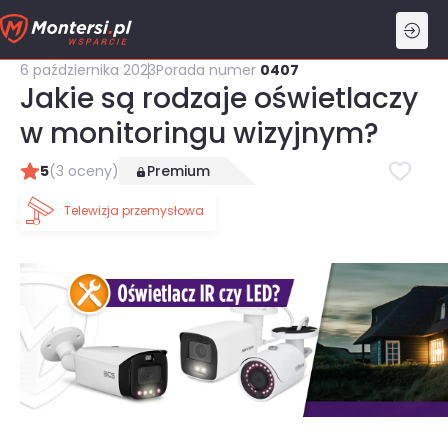
Przejdź
do
treści
6 października 2023
Porada numer
0407
Jakie są rodzaje oświetlaczy
w monitoringu wizyjnym?
5
(3 oceny)
Premium
Telewizja przemysłowa