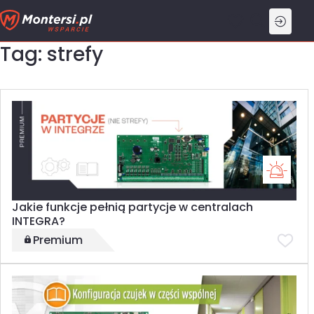
Przejdź
do
treści
Tag: strefy
Jakie funkcje pełnią partycje w centralach
INTEGRA?
Premium