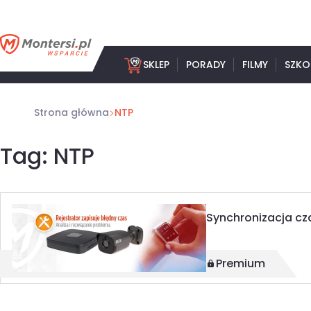
Przejdź
do
treści
SKLEP
PORADY
FILMY
SZKO
Strona główna
NTP
Tag: NTP
Synchronizacja cz
Premium