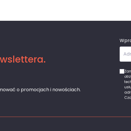
Wpro
Adr
wslettera.
Zam
otr
tec
usł
rmować o promocjach i nowościach.
adr
Cza