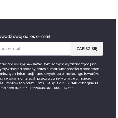
wadź swój adres e-mail:
es e-mail
ZAPISZ SIĘ
awiam usługę newsletter i tym samym wyrażam zgodę na
zymywanie na podany adres e-mail wiadomości o poradach
hnicznych, informacji handlowych lub o marketingu towarów,
ug serwisu montersi.pl i przetwarzanie w tym celu mojego
esu mailowego przez E-SYSTEM Sp. z o.o. 32-340 Zabagnie, ul.
rnoleska 10, NIP: 6372224035, KRS: 0001074727