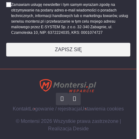
Zamawiam usługę newsletter i tym samym wyrażam zgodę na
otrzymywanie na podany adres e-mail wiadomości o poradach
technicznych, informacji handlowych lub o marketingu towarów, usług
serwisu montersi.pl i przetwarzanie w tym celu mojego adresu
mailowego przez E-SYSTEM Sp. z o.o. 32-340 Zabagnie, ul.
Czarnoleska 10, NIP: 6372224035, KRS: 0001074727
ZAPISZ SIĘ
Kontakt
Logowanie / rejestracja
Ustawienia cookies
© Montersi 2026 Wszystkie prawa zastrzeżone |
Realizacja
Deside