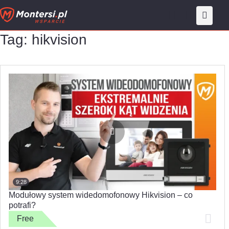
Przejdź
do
treści
Tag: hikvision
9:28
Modułowy system widedomofonowy Hikvision – co
potrafi?
Free