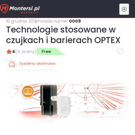
Przejdź
do
treści
10 grudnia 2014
Porada numer
0009
Technologie stosowane w
czujkach i barierach OPTEX
4
(4 oceny)
Free
Systemy alarmowe