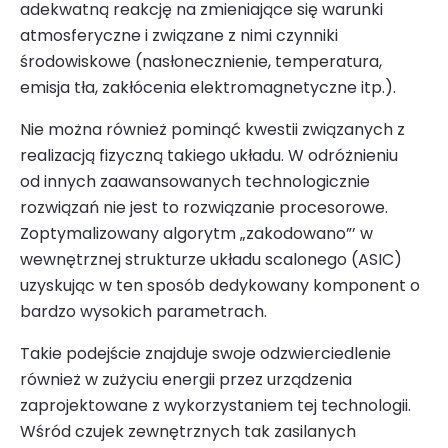
adekwatną reakcję na zmieniające się warunki
atmosferycz­ne i związane z nimi czynniki
środowiskowe (nasłonecz­nienie, temperatura,
emisja tła, zakłócenia elektromagnetyczne itp.).
Nie można również pominąć kwestii związanych z
realizacją fizyczną takiego układu. W odróżnieniu
od innych zaawan­sowanych technologicznie
rozwiązań nie jest to rozwiązanie procesorowe.
Zoptymalizowany algorytm „zakodowano”’ w
wewnętrznej strukturze układu scalonego (ASIC)
uzysku­jąc w ten sposób dedykowany komponent o
bardzo wyso­kich parametrach.
Takie podejście znajduje swoje odzwierciedlenie
również w zużyciu energii przez urządzenia
zaprojektowane z wyko­rzystaniem tej technologii.
Wśród czujek zewnętrznych tak zasilanych