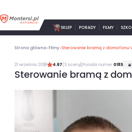
Przejdź
do
treści
SKLEP
PORADY
FILMY
SZKO
Strona główna
Filmy
Sterowanie bramą z domofonu V
21 września 2018
4.67
(3 oceny)
Porada numer
0185
Sterowanie bramą z dom