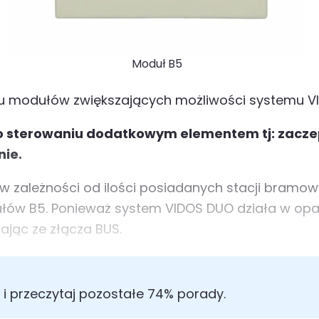
Moduł B5
lu modułów zwiększających możliwości systemu V
 o sterowaniu dodatkowym elementem tj: zacz
nie.
 w zależności od ilości posiadanych stacji bramo
ułów B5. Ponieważ
system VIDOS DUO
działa w opa
ając ze złącza BUS.
i przeczytaj pozostałe 74% porady.