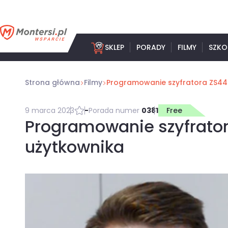
Przejdź
do
treści
SKLEP
PORADY
FILMY
SZKO
Strona główna
Filmy
Programowanie szyfratora ZS44
9 marca 2023
-
Porada numer
0381
Free
Programowanie szyfrato
użytkownika