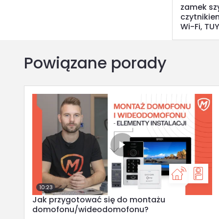
zamek sz
czytnikie
Wi-Fi, TU
Powiązane porady
10:23
Jak przygotować się do montażu
domofonu/wideodomofonu?