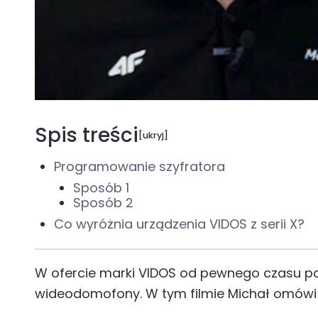
0:00
0:00
Spis treści
Programowanie szyfratora
Sposób 1
Sposób 2
Co wyróżnia urządzenia VIDOS z serii X?
W ofercie marki VIDOS od pewnego czasu po
wideodomofony. W tym filmie Michał omówi p