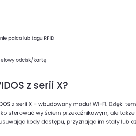
ie palca lub tagu RFID
celowy odcisk/kartę
IDOS z serii X?
DOS z serii X – wbudowany moduł Wi-Fi. Dzięki t
ylko sterować wyjściem przekaźnikowym, ale takż
ź usuwając kody dostępu, przyznając im stały l