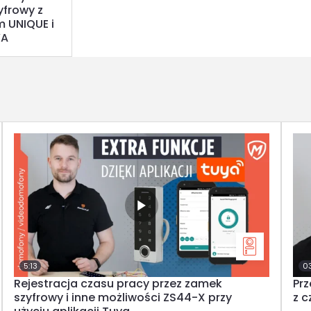
yfrowy z
m UNIQUE i
YA
5:13
03
Rejestracja czasu pracy przez zamek
Pr
szyfrowy i inne możliwości ZS44-X przy
z 