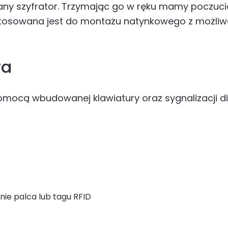
y szyfrator. Trzymając go w ręku mamy poczucie
sowana jest do montażu natynkowego z możliwośc
ra
mocą wbudowanej klawiatury oraz sygnalizacji d
ie palca lub tagu RFID