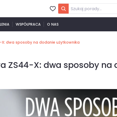
LENIA
WSPÓŁPRACA
O NAS
-X: dwa sposoby na dodanie użytkownika
ra ZS44-X: dwa sposoby na 