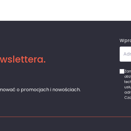
Wpro
Adr
wslettera.
Zam
otr
tec
usł
rmować o promocjach i nowościach.
adr
Cza