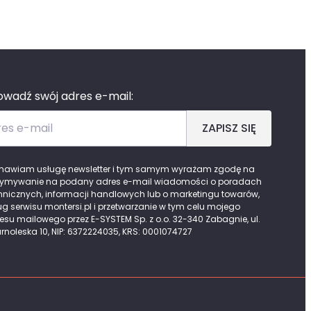
wadź swój adres e-mail:
es e-mail
ZAPISZ SIĘ
awiam usługę newsletter i tym samym wyrażam zgodę na
zymywanie na podany adres e-mail wiadomości o poradach
hnicznych, informacji handlowych lub o marketingu towarów,
ug serwisu montersi.pl i przetwarzanie w tym celu mojego
esu mailowego przez E-SYSTEM Sp. z o.o. 32-340 Zabagnie, ul.
rnoleska 10, NIP: 6372224035, KRS: 0001074727