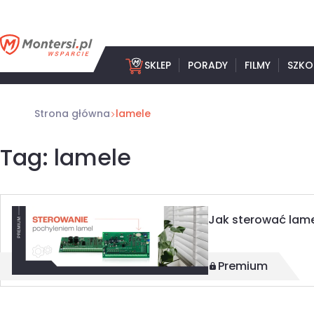
Przejdź
do
treści
SKLEP
PORADY
FILMY
SZKO
Strona główna
lamele
Tag: lamele
Jak sterować lamel
Premium