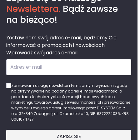
Newslettera.
Bądź zawsze
na bieżąco!
Zostaw nam swój adres e-mail, będziemy Cię
informować o promocjach i nowościach.
Wprowadź swój adres e-mail:
Adres e-mail
Zamawiam usługę newsletter i tym samym wyrażam zgodę
na otrzymywanie na podany adres e-mail wiadomości o
poradach technicznych, informacji handlowych lub o
marketingu towarów, usług serwisu montersi.pl i przetwarzanie
w tym celu mojego adresu mailowego przez E-SYSTEM Sp. z
o.o. 32-340 Zabagnie, ul. Czarnoleska 10, NIP: 6372224035, KRS:
0001074727
ZAPISZ SIĘ