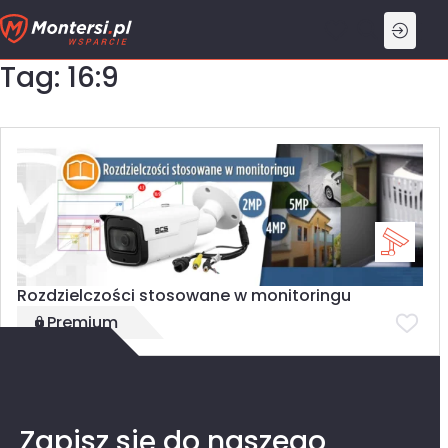
Przejdź
do
treści
Tag: 16:9
Rozdzielczości stosowane w monitoringu
Premium
Zapisz się do naszego