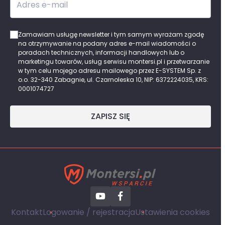
Adres e-mail
Zamawiam usługę newsletter i tym samym wyrażam zgodę
na otrzymywanie na podany adres e-mail wiadomości o
poradach technicznych, informacji handlowych lub o
marketingu towarów, usług serwisu montersi.pl i przetwarzanie
w tym celu mojego adresu mailowego przez E-SYSTEM Sp. z
o.o. 32-340 Zabagnie, ul. Czarnoleska 10, NIP: 6372224035, KRS:
0001074727
ZAPISZ SIĘ
Kontakt
Logowanie / rejestracja
Ustawienia cookies