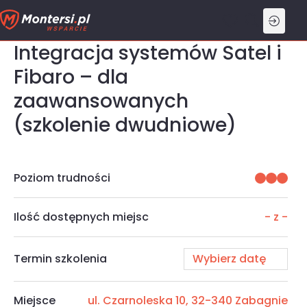
Przejdź
do
treści
Integracja systemów Satel i
Fibaro – dla
zaawansowanych
(szkolenie dwudniowe)
Poziom trudności
Ilość dostępnych miejsc
-
z
-
Termin szkolenia
Miejsce
ul. Czarnoleska 10, 32-340 Zabagnie