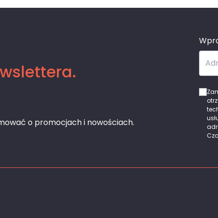
Wpro
Adr
wslettera.
Zam
otr
tec
usł
rmować o promocjach i nowościach.
adr
Cza