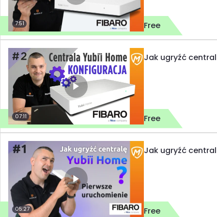
7:51
Free
Jak ugryźć centra
07:11
Free
Jak ugryźć centra
05:27
Free