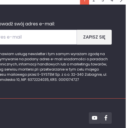
1
2
3
4
wadź swój adres e-mail:
es e-mail
ZAPISZ SIĘ
awiam usługę newsletter i tym samym wyrażam zgodę na
zymywanie na podany adres e-mail wiadomości o poradach
hnicznych, informacji handlowych lub o marketingu towarów,
ug serwisu montersi.pl i przetwarzanie w tym celu mojego
esu mailowego przez E-SYSTEM Sp. z o.o. 32-340 Zabagnie, ul.
rnoleska 10, NIP: 6372224035, KRS: 0001074727