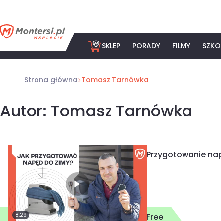
Przejdź
do
treści
SKLEP
PORADY
FILMY
SZKO
Strona główna
Tomasz Tarnówka
Autor: Tomasz Tarnówka
Przygotowanie nap
8:29
Free