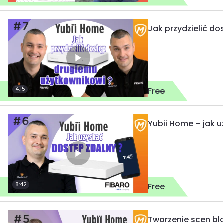
Jak przydzielić d
4:15
Free
Yubii Home – jak u
8:42
Free
Tworzenie scen bl