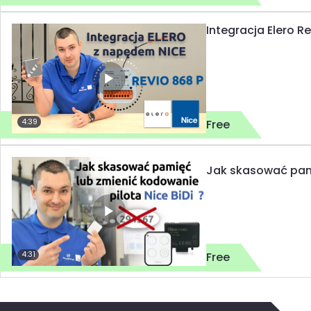
Integracja Elero R
4:39
Free
Jak skasować pami
4:31
Free