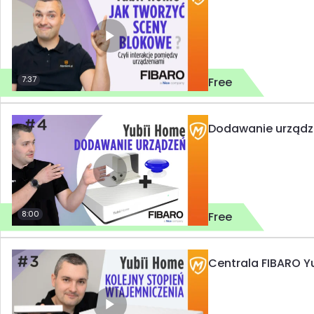
7:37
Free
Dodawanie urządze
8:00
Free
Centrala FIBARO Y