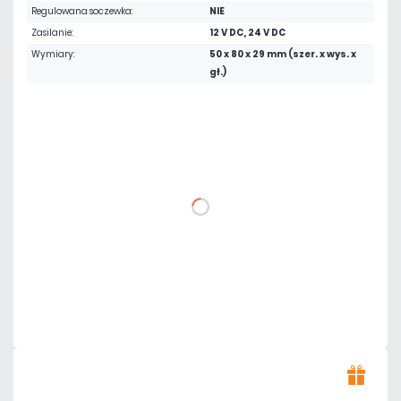
Regulowana soczewka:
NIE
Zasilanie:
12 V DC, 24 V DC
Wymiary:
50 x 80 x 29 mm (szer. x wys. x
gł.)
245,39 zł
netto: 199,50 zł
DO KOSZYKA
Dodaj do porównania
Dużo
Czas realizacji:
24h