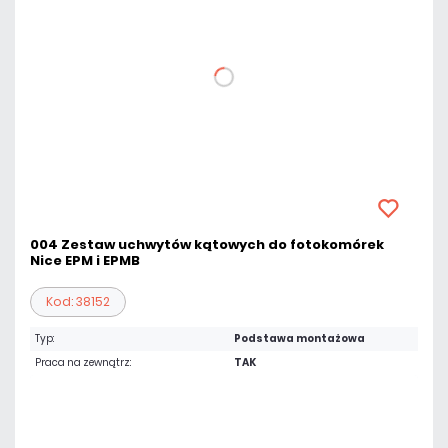
004 Zestaw uchwytów kątowych do fotokomórek
Nice EPM i EPMB
Kod: 38152
Typ:
Podstawa montażowa
Praca na zewnątrz:
TAK
57,81 zł
netto: 47,00 zł