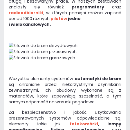
długą i bezawaryjny pracę. W naszych zestawach
znalazły się również
programatory
oraz
radioodbiorniki
, w których pamięci można zapisać
ponad 1000 różnych
pilotów
jedno
i wielokanałowych.
Wszystkie elementy systemów
automatyki do bram
są chronione przed niekorzystnymi czynnikami
zewnętrznymi
.
Ich obudowy wykonane są z
materiałów, które zapewniają szczelność, a tym
samym odporność na warunki pogodowe.
Za bezpieczeństwo i jakość użytkowania
prezentowanych systemów odpowiedzialne są
elementy takie jak:
fotokomórki
, lampy
sygnalizacyjne, listwy rezystancyjne
oraz