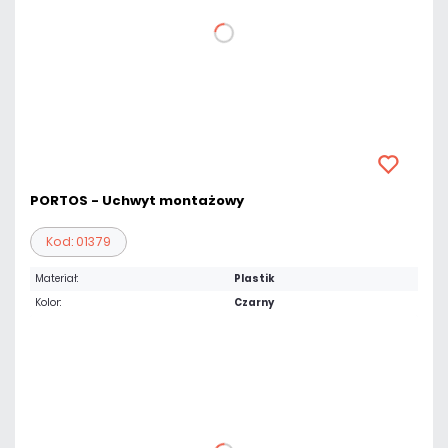
PORTOS - Uchwyt montażowy
Kod: 01379
Materiał:
Plastik
Kolor:
Czarny
36,16 zł
netto: 29,40 zł