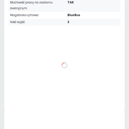
Możliwość pracy na zasilaniu
TAK
awaryjnym:
Magistrala cyfrowa:
BlueBus
Ilość wyjść:
2
3 228,75 zł
netto: 2 625,00 zł
DO KOSZYKA
Dodaj do porównania
Dużo
Czas realizacji:
24h