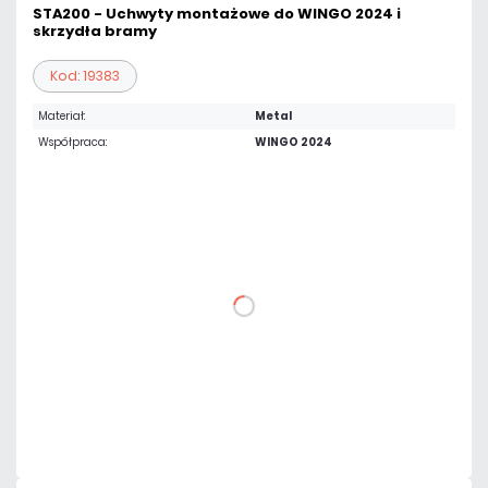
STA200 - Uchwyty montażowe do WINGO 2024 i
skrzydła bramy
Kod: 19383
Materiał:
Metal
Współpraca:
WINGO 2024
101,98 zł
netto: 82,91 zł
DO KOSZYKA
Dodaj do porównania
Dużo
Czas realizacji:
24h