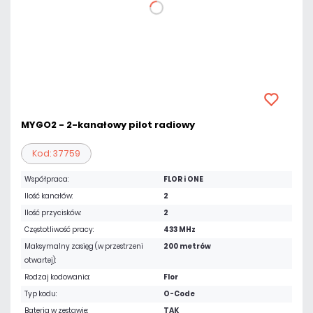
MYGO2 - 2-kanałowy pilot radiowy
Kod: 37759
Współpraca:
FLOR i ONE
Ilość kanałów:
2
Ilość przycisków:
2
Częstotliwość pracy:
433 MHz
Maksymalny zasięg (w przestrzeni
200 metrów
otwartej):
Rodzaj kodowania:
Flor
Typ kodu:
O-Code
Bateria w zestawie:
TAK