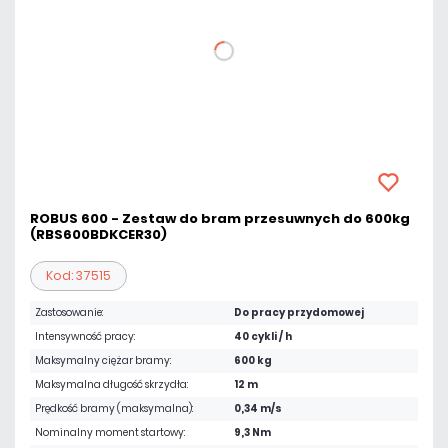
ROBUS 600 - Zestaw do bram przesuwnych do 600kg
(RBS600BDKCER30)
Kod: 37515
Zastosowanie:
Do pracy przydomowej
Intensywność pracy:
40 cykli / h
Maksymalny ciężar bramy:
600 kg
Maksymalna długość skrzydła:
12 m
Prędkość bramy (maksymalna):
0,34 m/s
Nominalny moment startowy:
9,3 Nm