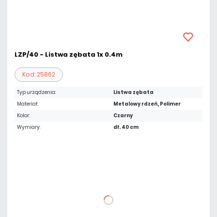
LZP/40 - Listwa zębata 1x 0.4m
Kod: 25862
Typ urządzenia:
Listwa zębata
Materiał:
Metalowy rdzeń, Polimer
Kolor:
Czarny
Wymiary:
dł. 40 cm
18,45 zł
netto: 15,00 zł
DO KOSZYKA