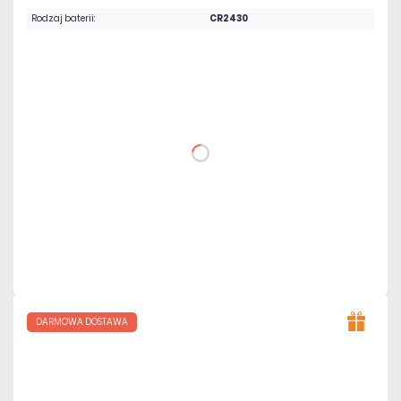
Rodzaj baterii:
CR2430
123,00 zł
netto: 100,00 zł
DO KOSZYKA
Dodaj do porównania
Dużo
Czas realizacji:
24h
DARMOWA DOSTAWA