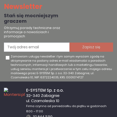
Newsletter
Stań się mocniejszym
graczem
Otrzymuj porady techniczne oraz
informacje o nowościach i
promocjach
Zamawiam usługę newsletter i tym samym wyrażam zgodę na
otrzymywanie na podany adres e-mail wiadomości o poradach
technicznych, informacji handlowych lub o marketingu towarów,
usług serwisu montersi.pl i przetwarzanie w tym celu mojego adresu
mailowego przez E-SYSTEM Sp. z o.o. 32-340 Zabagnie, ul.
Czarnoleska 10, NIP: 6372224035, KRS: 0001074727
E-SYSTEM Sp. z o.o.
32-340 Zabagnie
ul. Czarnoleska 10
Firma czynna od poniedziałku do piątku w godzinach
8:00 – 17:00
32 644 11 50