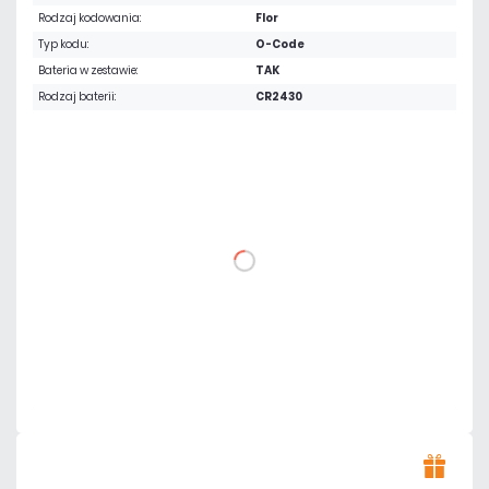
Rodzaj kodowania:
Flor
Typ kodu:
O-Code
Bateria w zestawie:
TAK
Rodzaj baterii:
CR2430
161,13 zł
netto: 131,00 zł
DO KOSZYKA
Dodaj do porównania
Dużo
Czas realizacji:
24h