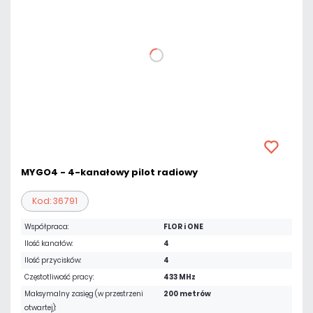
MYGO4 - 4-kanałowy pilot radiowy
Kod: 36791
Współpraca:
FLOR i ONE
Ilość kanałów:
4
Ilość przycisków:
4
Częstotliwość pracy:
433 MHz
Maksymalny zasięg (w przestrzeni
200 metrów
otwartej):