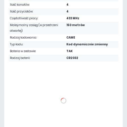
Ilość kanałów:
4
Ilość przycisków:
4
Częstotliwość pracy:
433 MHz
Maksymalny zasięg (w przestrzeni
150 metrów
otwartej):
Rodzaj kodowania:
CAME
Typ kodu:
Kod dynamicznie zmienny
Bateria w zestawie:
TAK
Rodzaj baterii:
CR2032
104,55 zł
netto: 85,00 zł
DO KOSZYKA
Dodaj do porównania
Dużo