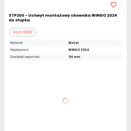
STP200 - Uchwyt montażowy siłownika WINGO 2024
do słupka
Kod: 19382
Materiał:
Metal
Współpraca:
WINGO 2024
Szerokość wspornika:
114 mm
101,98 zł
netto: 82,91 zł
DO KOSZYKA
Dodaj do porównania
Dużo